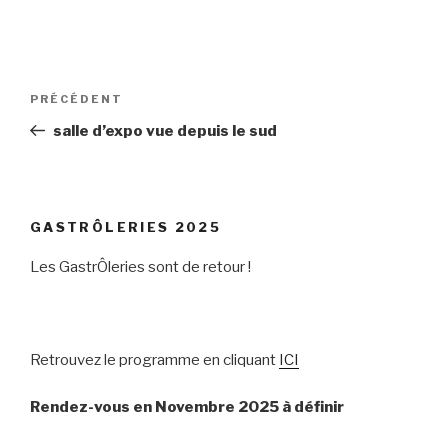
Navigation
Article
PRÉCÉDENT
de
précédent
salle d’expo vue depuis le sud
l’article
GASTRÔLERIES 2025
Les GastrÔleries sont de retour !
Retrouvez le programme en cliquant
ICI
Rendez-vous en Novembre 2025 à définir