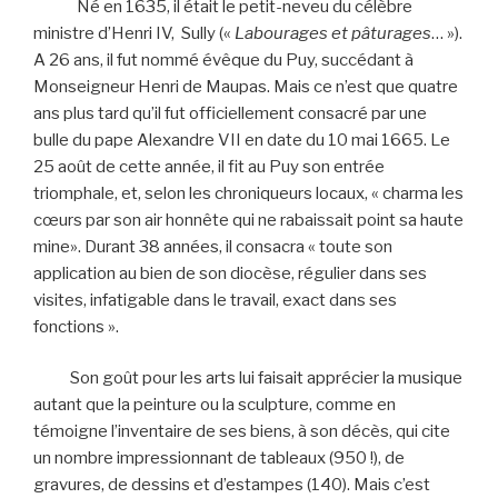
Né en 1635, il était le petit-neveu du célèbre
ministre d’Henri IV, Sully («
Labourages et pâturages
… »).
A 26 ans, il fut nommé évêque du Puy, succédant à
Monseigneur Henri de Maupas. Mais ce n’est que quatre
ans plus tard qu’il fut officiellement consacré par une
bulle du pape Alexandre VII en date du 10 mai 1665. Le
25 août de cette année, il fit au Puy son entrée
triomphale, et, selon les chroniqueurs locaux, « charma les
cœurs par son air honnête qui ne rabaissait point sa haute
mine». Durant 38 années, il consacra « toute son
application au bien de son diocèse, régulier dans ses
visites, infatigable dans le travail, exact dans ses
fonctions ».
Son goût pour les arts lui faisait apprécier la musique
autant que la peinture ou la sculpture, comme en
témoigne l’inventaire de ses biens, à son décès, qui cite
un nombre impressionnant de tableaux (950 !), de
gravures, de dessins et d’estampes (140). Mais c’est