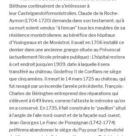
Béthune continuèrent de s’intéresser à
leur
Castelgandolfo
monistrolien. Claude de la Roche-
Aymon (1704-1720) demanda dans son testament, qu’à
sa mort soient vendus “à l’encan” tous les meubles de sa
résidence monistrolienne, au bénéfice des hôpitaux
d’Yssingeaux et de Monistrol. Il avait en 1706 installé ce
dernier dans une ancienne grange située au Prévescal
(actuellement l’école primaire publique) : L’hôpital restera
à cet endroit jusqu’en 1909, date à laquelle il sera
transféré au château. Godefroy II de Conflans ne siège
que cinq années. Il meurt le 14 mars 1725 au château, qui
fut ravagé par un incendie l’année précédente. François-
Charles de Béringhen entreprend des réparations qui
s’élèvent à 649 livres, comme l’atteste le mémoire qu’on
en a conservé. En 1735, il fait construire le “pavillon” situé
à l’angle de l’aile nord-ouest et de la façade sud-ouest.
Jean-Georges Le Franc de Pompignan (1742-1774)
préférera abandonner le siège du Puy pour l’archevêché