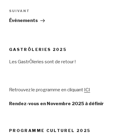
Navigation
de
Article
SUIVANT
l’article
suivant
Évènements
GASTRÔLERIES 2025
Les GastrÔleries sont de retour !
Retrouvez le programme en cliquant
ICI
Rendez-vous en Novembre 2025 à définir
PROGRAMME CULTUREL 2025