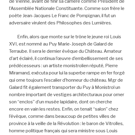
de Vienne, avant de finir sa carrière comme Président de
l’Assemblée Nationale Constituante. Comme son frère le
poète Jean-Jacques Le Franc de Pompignan, il fut un
adversaire virulent des Philosophes des Lumières.
Enfin, alors que monte sur le trône le jeune roi Louis
XVI, est nommé au Puy Marie-Joseph de Galard de
Terraube. Il sera le dernier évêque du Château. Amateur
d’art éclairé, il continua l’œuvre d’embellissement de ses
prédécesseurs : un artiste monistrolien réputé, Pierre
Miramand, exécuta pour lui la superbe rampe en fer forgé
qui orne toujours l’escalier d’honneur du château. Mgr de
Galard fit également transporter du Puy à Monistrol un
nombre important de vestiges architecturaux pour orner
son “enclos” d’un musée lapidaire, dont on cherche
encore en vain les restes. Enfin, on tenait “salon” chez
l’évêque, comme dans beaucoup de petites villes de
province à la veille de la Révolution : le baron de Vitrolles,
homme politique français qui sera ministre sous Louis