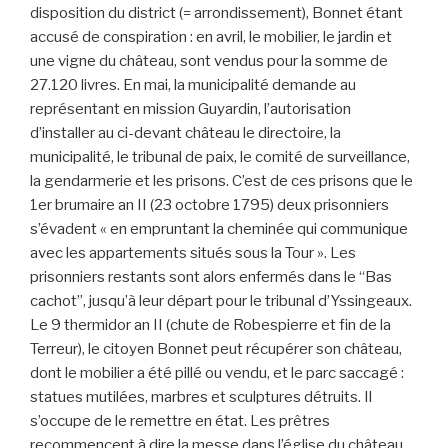
disposition du district (= arrondissement), Bonnet étant
accusé de conspiration : en avril, le mobilier, le jardin et
une vigne du château, sont vendus pour la somme de
27.120 livres. En mai, la municipalité demande au
représentant en mission Guyardin, l’autorisation
d’installer au ci-devant château le directoire, la
municipalité, le tribunal de paix, le comité de surveillance,
la gendarmerie et les prisons. C’est de ces prisons que le
1er brumaire an II (23 octobre 1795) deux prisonniers
s’évadent « en empruntant la cheminée qui communique
avec les appartements situés sous la Tour ». Les
prisonniers restants sont alors enfermés dans le “Bas
cachot”, jusqu’à leur départ pour le tribunal d’Yssingeaux.
Le 9 thermidor an II (chute de Robespierre et fin de la
Terreur), le citoyen Bonnet peut récupérer son château,
dont le mobilier a été pillé ou vendu, et le parc saccagé :
statues mutilées, marbres et sculptures détruits. Il
s’occupe de le remettre en état. Les prêtres
recommencent à dire la messe dans l’église du château.