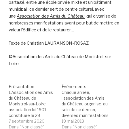
partagé, entre une école privée mixte et un bâtiment
municipal : ce dernier sert de centre culturel, avec
une
Association des Amis du Château
, qui organise de
nombreuses manifestations ayant pour but de mettre en
valeur l’édifice et de le restaurer…
Texte de Christian LAURANSON-ROSAZ
©
Association des Amis du Château
de Monistrol-sur-
Loire
Présentation
Évènements
L’Association des Amis
Chaque année,
du Château de
l'association des Amis
Monistrol-sur-Loire,
du Château organise, au
association loi 1901
sein de ce dernier,
constituée le 28
diverses manifestations
octobre 1989, a pour but
7 septembre 2020
culturelles (expositions,
18 mai 2018
de faire connaître, faire
Dans "Non classé"
concerts ...). 1-
Dans "Non classé"