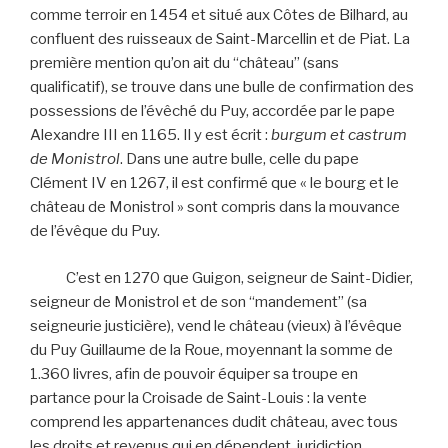
comme terroir en 1454 et situé aux Côtes de Bilhard, au
confluent des ruisseaux de Saint-Marcellin et de Piat. La
première mention qu’on ait du “château” (sans
qualificatif), se trouve dans une bulle de confirmation des
possessions de l’évêché du Puy, accordée par le pape
Alexandre III en 1165. Il y est écrit :
burgum et castrum
de Monistrol
. Dans une autre bulle, celle du pape
Clément IV en 1267, il est confirmé que « le bourg et le
château de Monistrol » sont compris dans la mouvance
de l’évêque du Puy.
C’est en 1270 que Guigon, seigneur de Saint-Didier,
seigneur de Monistrol et de son “mandement” (sa
seigneurie justicière), vend le château (vieux) à l’évêque
du Puy Guillaume de la Roue, moyennant la somme de
1.360 livres, afin de pouvoir équiper sa troupe en
partance pour la Croisade de Saint-Louis : la vente
comprend les appartenances dudit château, avec tous
les droits et revenus qui en dépendent, juridiction,