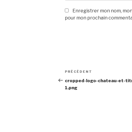
Enregistrer mon nom, mon 
pour mon prochain commenta
Navigation
Article
PRÉCÉDENT
de
précédent
cropped-logo-chateau-et-tit
1.png
l’article