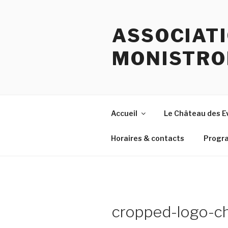
Aller
au
ASSOCIATI
contenu
principal
MONISTRO
Accueil
Le Château des 
Horaires & contacts
Progr
cropped-logo-ch