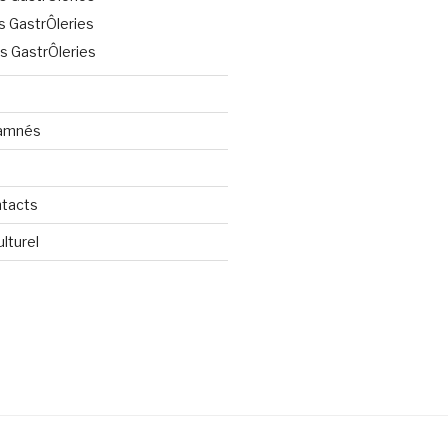
 GastrÔleries
 GastrÔleries
Damnés
ntacts
lturel