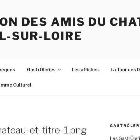
ON DES AMIS DU CHA
L-SUR-LOIRE
Evêques
GastrÔleries
Les affiches
La Tour des
amme Culturel
GASTRÔLERI
ateau-et-titre-1.png
Les GastrÔleri