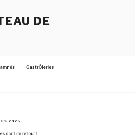
TEAU DE
 Damnés
GastrÔleries
ES 2025
es sont de retour !