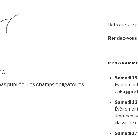
Retrouvez le 
Rendez-vous 
PROGRAMME
re
Samedi 15
as publiée.
Les champs obligatoires
Évènement 
« Skugga »
Samedi 12 
Évènement 
Ursulines : 
classique e
Samedi 17