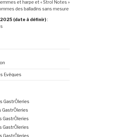
femmes et harpe et « Strol Notes »
ommes des balladins sans mesure
025 (date à définir)
:
es
ion
es Evêques
 GastrÔleries
 GastrÔleries
 GastrÔleries
 GastrÔleries
 GastrÔleries