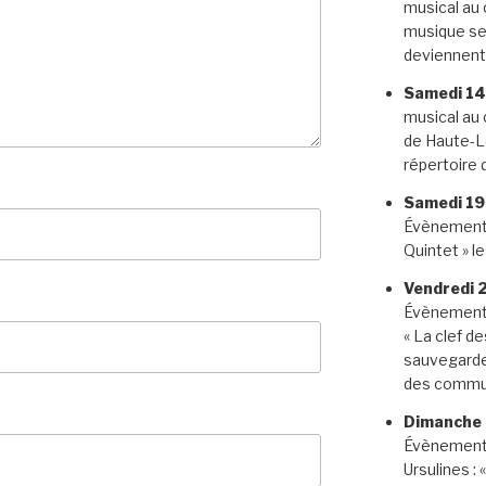
musical au 
musique se 
deviennent 
Samedi 14
musical au 
de Haute-Lo
répertoire 
Samedi 19 
Évènement 
Quintet » l
Vendredi 
Évènement m
« La clef d
sauvegarde 
des commu
Dimanche 
Évènement 
Ursulines :