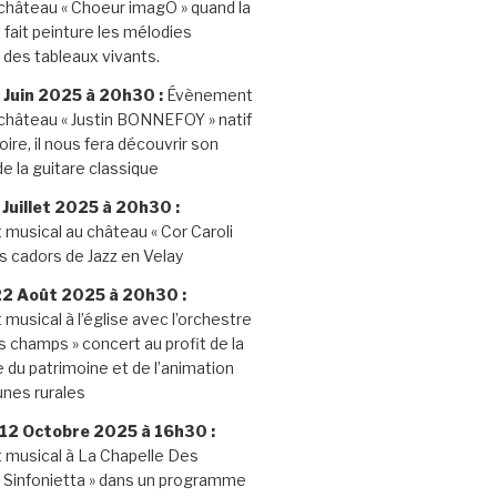
château « Choeur imagÔ » quand la
fait peinture les mélodies
des tableaux vivants.
 Juin 2025 à 20h30 :
Évènement
château « Justin BONNEFOY » natif
ire, il nous fera découvrir son
de la guitare classique
Juillet 2025 à 20h30 :
musical au château « Cor Caroli
es cadors de Jazz en Velay
22 Août 2025 à 20h30 :
usical à l’église avec l’orchestre
es champs » concert au profit de la
du patrimoine et de l’animation
nes rurales
12 Octobre 2025 à 16h30 :
musical à La Chapelle Des
 « Sinfonietta » dans un programme