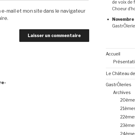
de voix de 
Choeur d’h
e-mail et mon site dans le navigateur
ire.
Novembre 2
GastrÔleri
Accueil
Présentat
Le Château d
re-
GastrÔleries
Archives
20èmes
21èmes
22èmes
23èmes
24èmes