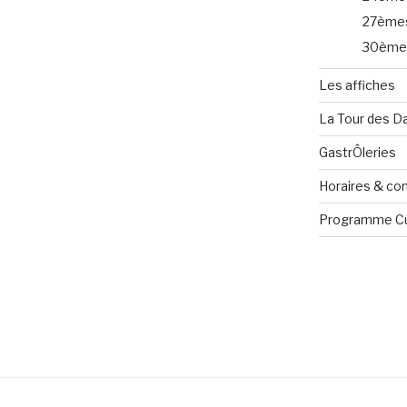
27èmes
30èmes
Les affiches
La Tour des 
GastrÔleries
Horaires & co
Programme Cu