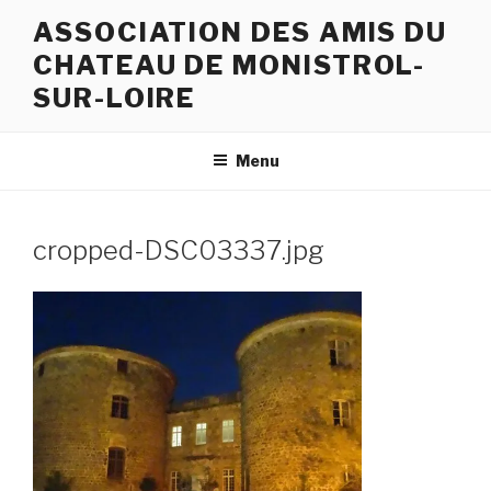
Aller
ASSOCIATION DES AMIS DU
au
CHATEAU DE MONISTROL-
contenu
principal
SUR-LOIRE
Menu
cropped-DSC03337.jpg