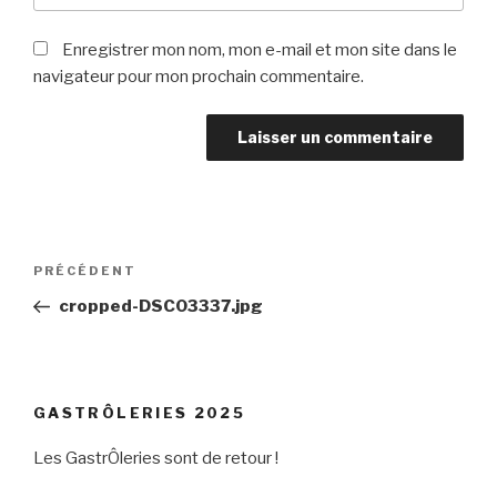
Enregistrer mon nom, mon e-mail et mon site dans le
navigateur pour mon prochain commentaire.
Navigation
Article
PRÉCÉDENT
de
précédent
cropped-DSC03337.jpg
l’article
GASTRÔLERIES 2025
Les GastrÔleries sont de retour !