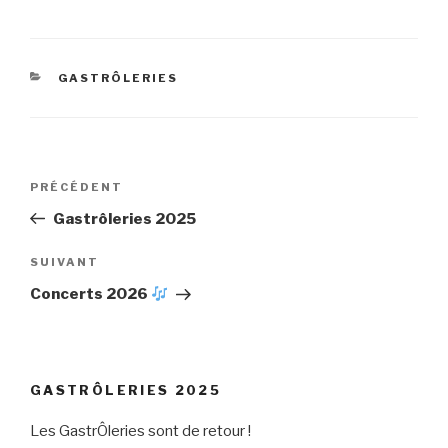
CATÉGORIES
GASTRÔLERIES
Navigation
Article
PRÉCÉDENT
de
précédent
Gastrôleries 2025
l’article
Article
SUIVANT
suivant
Concerts 2026
GASTRÔLERIES 2025
Les GastrÔleries sont de retour !