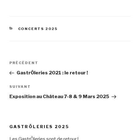
CATÉGORIES
CONCERTS 2025
Navigation
Article
PRÉCÉDENT
de
précédent
GastrÔleries 2021 : le retour !
l’article
Article
SUIVANT
suivant
Exposition au Château 7-8 & 9 Mars 2025
GASTRÔLERIES 2025
Les GastrÔleries sont de retour !