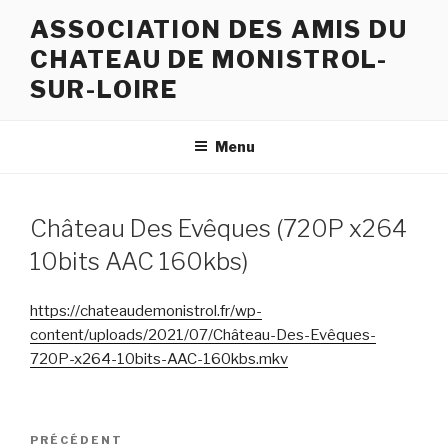
Aller
ASSOCIATION DES AMIS DU
au
CHATEAU DE MONISTROL-
contenu
principal
SUR-LOIRE
Menu
Château Des Evêques (720P x264
10bits AAC 160kbs)
https://chateaudemonistrol.fr/wp-
content/uploads/2021/07/Château-Des-Evêques-
720P-x264-10bits-AAC-160kbs.mkv
Navigation
Article
PRÉCÉDENT