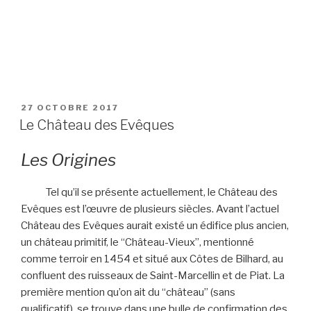
PUBLIÉ
27 OCTOBRE 2017
LE
Le Château des Evêques
Les Origines
Tel qu’il se présente actuellement, le Château des
Evêques est l’œuvre de plusieurs siècles. Avant l’actuel
Château des Evêques aurait existé un édifice plus ancien,
un château primitif, le “Château-Vieux”, mentionné
comme terroir en 1454 et situé aux Côtes de Bilhard, au
confluent des ruisseaux de Saint-Marcellin et de Piat. La
première mention qu’on ait du “château” (sans
qualificatif), se trouve dans une bulle de confirmation des