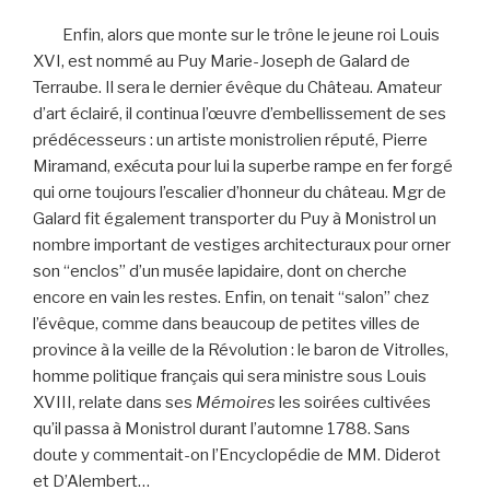
Enfin, alors que monte sur le trône le jeune roi Louis
XVI, est nommé au Puy Marie-Joseph de Galard de
Terraube. Il sera le dernier évêque du Château. Amateur
d’art éclairé, il continua l’œuvre d’embellissement de ses
prédécesseurs : un artiste monistrolien réputé, Pierre
Miramand, exécuta pour lui la superbe rampe en fer forgé
qui orne toujours l’escalier d’honneur du château. Mgr de
Galard fit également transporter du Puy à Monistrol un
nombre important de vestiges architecturaux pour orner
son “enclos” d’un musée lapidaire, dont on cherche
encore en vain les restes. Enfin, on tenait “salon” chez
l’évêque, comme dans beaucoup de petites villes de
province à la veille de la Révolution : le baron de Vitrolles,
homme politique français qui sera ministre sous Louis
XVIII, relate dans ses
Mémoires
les soirées cultivées
qu’il passa à Monistrol durant l’automne 1788. Sans
doute y commentait-on l’Encyclopédie de MM. Diderot
et D’Alembert…