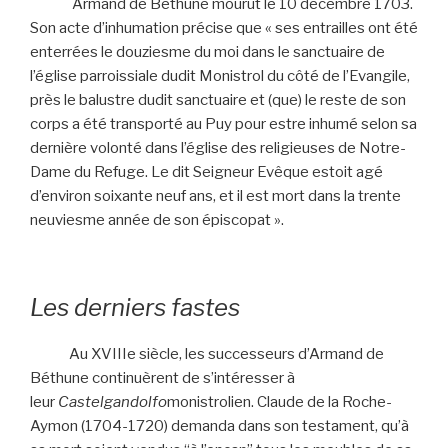
Armand de Béthune mourut le 10 décembre 1703.
Son acte d’inhumation précise que « ses entrailles ont été
enterrées le douziesme du moi dans le sanctuaire de
l’église parroissiale dudit Monistrol du côté de l’Evangile,
près le balustre dudit sanctuaire et (que) le reste de son
corps a été transporté au Puy pour estre inhumé selon sa
dernière volonté dans l’église des religieuses de Notre-
Dame du Refuge. Le dit Seigneur Evêque estoit agé
d’environ soixante neuf ans, et il est mort dans la trente
neuviesme année de son épiscopat ».
Les derniers fastes
Au XVIIIe siècle, les successeurs d’Armand de
Béthune continuèrent de s’intéresser à
leur
Castelgandolfo
monistrolien. Claude de la Roche-
Aymon (1704-1720) demanda dans son testament, qu’à