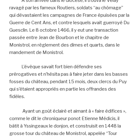
A son arrivée dans le diocèse, il trouva le Velay
ravagé par les fameux Routiers, soldats “au chômage”
qui dévastaient les campagnes de France épuisées par la
Guerre de Cent Ans, et contre lesquels avait guerroyé Du
Guesclin. Le 8 octobre 1466, il y eut une transaction
passée entre Jean de Bourbon et le chapitre de
Monistrol, en règlement des dîmes et quarts, dans le
mandement de Monistrol.
L’évêque savait fort bien défendre ses
prérogatives et n’hésita pas à faire jeter dans les basses
fosses du château, pendant 15 mois, deux clercs du Puy
qui s’étaient appropriés en partie les offrandes des
fidèles.
Ayant un goût éclairé et aimant à « faire édifices »,
comme le dit le chroniqueur ponot Etienne Médicis, il
bâtit à Yssingeaux le donjon, et construisit en 1448 la
grosse tour du château de Monistrol, appelée “Tour