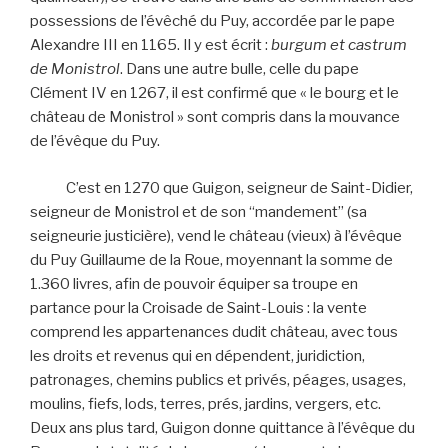
possessions de l’évêché du Puy, accordée par le pape
Alexandre III en 1165. Il y est écrit :
burgum et castrum
de Monistrol
. Dans une autre bulle, celle du pape
Clément IV en 1267, il est confirmé que « le bourg et le
château de Monistrol » sont compris dans la mouvance
de l’évêque du Puy.
C’est en 1270 que Guigon, seigneur de Saint-Didier,
seigneur de Monistrol et de son “mandement” (sa
seigneurie justicière), vend le château (vieux) à l’évêque
du Puy Guillaume de la Roue, moyennant la somme de
1.360 livres, afin de pouvoir équiper sa troupe en
partance pour la Croisade de Saint-Louis : la vente
comprend les appartenances dudit château, avec tous
les droits et revenus qui en dépendent, juridiction,
patronages, chemins publics et privés, péages, usages,
moulins, fiefs, lods, terres, prés, jardins, vergers, etc.
Deux ans plus tard, Guigon donne quittance à l’évêque du