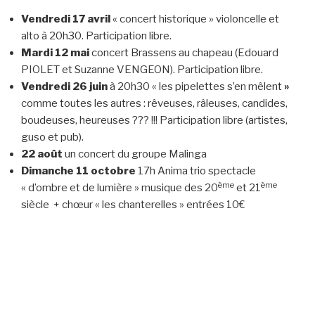
Vendredi 17 avril
« concert historique » violoncelle et
alto à 20h30. Participation libre.
Mardi 12 mai
concert Brassens au chapeau (Edouard
PIOLET et Suzanne VENGEON). Participation libre.
Vendredi 26 juin
à 20h30 « les pipelettes s’en mêlent
»
comme toutes les autres : rêveuses, râleuses, candides,
boudeuses, heureuses ??? !!! Participation libre (artistes,
guso et pub).
22 août
un concert du groupe Malinga
Dimanche 11 octobre
17h Anima trio spectacle
ème
ème
« d’ombre et de lumière » musique des 20
et 21
siècle + chœur « les chanterelles » entrées 10€