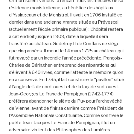
sa mort soient vendus “à l’encan” tous les meubles de sa
résidence monistrolienne, au bénéfice des hôpitaux
d’Yssingeaux et de Monistrol. Il avait en 1706 installé ce
dernier dans une ancienne grange située au Prévescal
(actuellement l’école primaire publique) : L’hôpital restera
à cet endroit jusqu’en 1909, date à laquelle il sera
transféré au château. Godefroy II de Conflans ne siège
que cinq années. Il meurt le 14 mars 1725 au château, qui
fut ravagé par un incendie l’année précédente. François-
Charles de Béringhen entreprend des réparations qui
s’élèvent à 649 livres, comme l’atteste le mémoire qu’on
en a conservé. En 1735, il fait construire le “pavillon” situé
à l’angle de l’aile nord-ouest et de la façade sud-ouest.
Jean-Georges Le Franc de Pompignan (1742-1774)
préférera abandonner le siège du Puy pour l’archevêché
de Vienne, avant de finir sa carrière comme Président de
l’Assemblée Nationale Constituante. Comme son frère le
poète Jean-Jacques Le Franc de Pompignan, il fut un
adversaire virulent des Philosophes des Lumières.